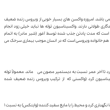
می باشد. امروزه واکسن های بسیار خوبی از ویروس زنده ضعیف
ری طولانی دارند. واکسیناسیون توله ها نباید خیلی زود انجام
نی است که مدت پادتن جذب شده توسط آغور (شیر مادر) به اتمام
ستمپر هم خانواده ویروسی است که در انسان موجب بیماری سرخک می
برد تا آخر عمر نسبت به دیستمپر مصون می ماند. معمولاً توله
 7-6 هفتگی واکسیناسیون کرد (واکسنی که از ترکیب ویروس زنده ضعیف شده
باید سگهای مبتلا را کاملاً از سایرین جدا نگهداری کرد و محیط را با مایع سفید کننده (وایتکس) به نسبت 1