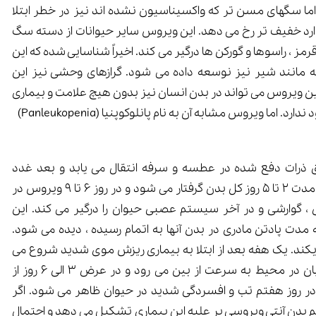
اما سگهای مسن تر که واکسیناسیون نشده اند نیز در خطر ابتلا
د خفیف تر رخ می دهد. این ویروس سایر حیوانات از دسته سگ
 قرمز ، راسوها و گورکن ها درگیر می کند. اخیراً شناسایی شده که این
 مانند شیر نیز نوسعه داده می شود. گرازهای وحشی نیز این
ین ویروس می تواند در بدن انسان نیز بدون هیچ علامت و بیماری
. اما ویروس مشابه آن به نام پانلوکوپنیا (Panleukopenia)
ذرات دفع شده در عطسه و سرفه انتقال می یابد و بعد غدد
لمفافی را تحت تأثیر قرار می دهد. در مدت 2 تا 5 روز کل بدن گرفتار می شود و در روز 6 تا 9 ویروس در
گوارشی و در آخر سیستم عصبی حیوان را درگیر می کند. این
ه مدت پادتن مادری در بدن آنها به اتمام رسیده ، دیده می شود.
ند. یک هفه بعد از ابتلا به بیماری ریزش موی شدید شروع می
شود. این ویروس بیرون از بدن میزبان در محیط به سرعت از بین می رود و در عرض 3 الی 6 روز از
روز هفتم تب و افسردگی شدید در حیوان ظاهر می شود. اگر
اورد ، کم کم بدن آنتی ویروسی بر علیه این بیماری تشکیل می دهد و احتمال