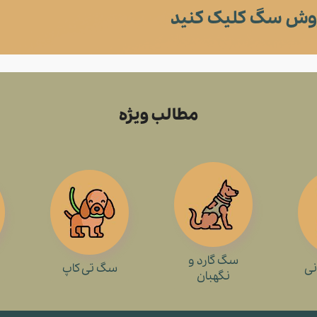
وش سگ کلیک کنید
مطالب ویژه
سگ گارد و
نی
سگ تی کاپ
نگهبان