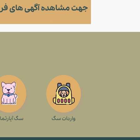
جهت مشاهده آگهی های فر
واردات سگ
سگ آپارتما