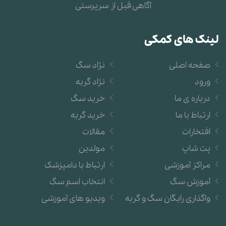
موسیقی و آهنگ های مخصوص سگها + دلایل استفاده و
آگاهی قبل از سرپرستی
مزایا
لینک های کمکی
آموزش جعبه سگ
آموزش جلوگیری از پارس کردن سگ
صفحه اصلی
نژاد سگ
ورود
نژاد گربه
آموزش رفع جویدن سگ
درباره ی ما
خرید سگ
آموزش محل دستشویی به سگ
ارتباط با ما
خرید گربه
افتخارات
مقالات
به سگ خود نشان دهید که او رئیس نیست
پت شاپ
مولدین
جلوگیری از تعقیب کردن ماشین ها توسط سگ
مراکز آموزشی
ارتباط با دامپزشک
آموزش سگ
انتخاب اسم سگ
جلوگیری از گاز گرفتن توله سگ
واگذاری رایگان سگ و گربه
ویدیو های آموزشی
سرگرمی کردن سگ