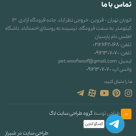
تحرک در سگها
تماس با ما
حواس پنجگانه سگ ها
اتوبان تهران - قزوین. خروجی نظرآباد. جاده فرودگاه آزادی. 13
کیلومتر به سمت فرودگاه. نرسیده به روستای احمدآباد. باشگاه
رنگهای پوشش سگ
اطلس دام پارسیان
تلفن:
02128420168
بررسی نقاط مختلف بدن سگ
تلفن:
09121307070
دیسپلازی لگن در سگ
ایمیل:
pet.woofwoof@gmail.com
واتس اپ:
09121307070
ویروس دیستمپر در سگها
ما را دنبال کنید:
بيماری التهاب گوش خارجی سگ و گربه
فتق در سگها و گربه ها
طراحی توسط
گروه طراحی سایت لاگ
این غذاها را هرگز به سگ تان ندهید
گفتگو آنلاین
تغییر غذای توله سگ
طراحی سایت در شیراز