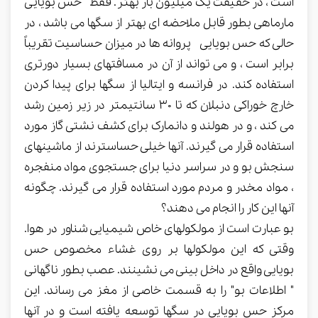
است ، در حقیقت یک میلیون بار بهتر. فقط حس بویایی
مارماهی بطور قابل ملاحضه ای بهتر از سگها می باشد ، در
حالی که حس بویایی پروانه ها در میزان حساسیت تقریباً
برابر است ، و می تواند از آن در مسافتهای بسیار دورتری
استفاده کند. در فرانسه و ایتالیا از سگها برای پیدا کردن
خارچ خوراکی دنبلان که تا 30 سانتیمتر در زیر زمین رشد
می کند ، و در هولند و دانمارک برای کشف نشتی گاز مورد
استفاده قرار می گیرند. آنها خیلی حساسترند از ماشینهای
سنجش بو و در سراسر دنیا برای جستجوی مواد منفجره
، مواد مخدر و مردم مورد استفاده قرار می گیرند. چگونه
آنها این کار را انجام می دهند؟
بو عبارت است از مولکولهای خاص شیمیایی شناور در هوا.
وقتی که این مولکولها بر روی غشاء مخصوص حس
بویایی واقع در داخل بینی می نشینند. عصب بطور ناگهانی
" اطلاعات بو" را به قسمت خاصی از مغز می رساند. این
مرکز حس بویایی در سگها توسعه یافته است و در آنها