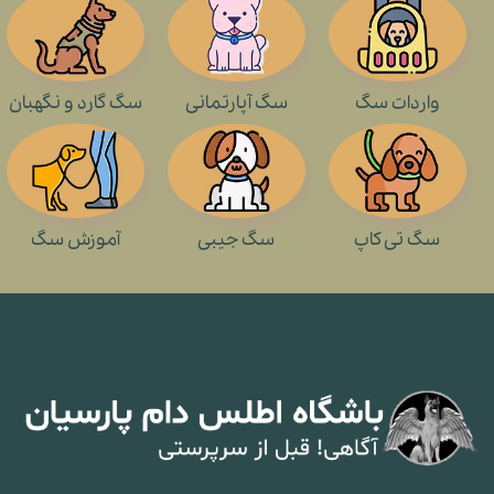
نگهداری سگ برای چه افرادی مناسب نیست؟
معرفی نژاد‌ های سگ ایرانی
واردات سگ
سگ آپارتمانی
سگ گارد و نگهبان
علائم و درمان بیماری کنل کاف یا سرفه سگ
قوانین نگهداری از سگ در کشور‌ های خارجی
راه های تخلیه انرژی سگ
سگ تی کاپ
سگ جیبی
آموزش سگ
واردات انواع نژادهای سگ به ایران
بهترین سگ آپارتمانی [ویدیو و عکس 10 نژاد سگ آپارتمانی]
معرفی بهترین سگ های گارد و نگهبان + عکس نژاد ها
سگ تی کاپ چیست؟ معرفی نژادهای تیکاپ
عکس و ویدیو 7 نژاد سگ جیبی (قیمت و خرید سگ