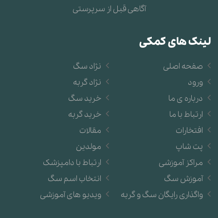
جیبی)
آگاهی قبل از سرپرستی
موسیقی و آهنگ های مخصوص سگها + دلایل استفاده و
لینک های کمکی
مزایا
آموزش جعبه سگ
صفحه اصلی
نژاد سگ
ورود
نژاد گربه
آموزش جلوگیری از پارس کردن سگ
درباره ی ما
خرید سگ
آموزش رفع جویدن سگ
ارتباط با ما
خرید گربه
افتخارات
مقالات
آموزش محل دستشویی به سگ
پت شاپ
مولدین
به سگ خود نشان دهید که او رئیس نیست
مراکز آموزشی
ارتباط با دامپزشک
آموزش سگ
انتخاب اسم سگ
جلوگیری از تعقیب کردن ماشین ها توسط سگ
واگذاری رایگان سگ و گربه
ویدیو های آموزشی
جلوگیری از گاز گرفتن توله سگ