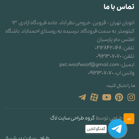
سرگرمی کردن سگ
تماس با ما
تحرک در سگها
اتوبان تهران - قزوین. خروجی نظرآباد. جاده فرودگاه آزادی. 13
کیلومتر به سمت فرودگاه. نرسیده به روستای احمدآباد. باشگاه
حواس پنجگانه سگ ها
اطلس دام پارسیان
تلفن:
02128420168
رنگهای پوشش سگ
تلفن:
09121307070
بررسی نقاط مختلف بدن سگ
ایمیل:
pet.woofwoof@gmail.com
واتس اپ:
09121307070
دیسپلازی لگن در سگ
ما را دنبال کنید:
ویروس دیستمپر در سگها
بيماری التهاب گوش خارجی سگ و گربه
طراحی توسط
گروه طراحی سایت لاگ
فتق در سگها و گربه ها
گفتگو آنلاین
این غذاها را هرگز به سگ تان ندهید
طراحی سایت در شیراز