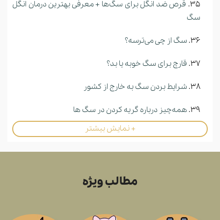
قرص ضد انگل برای سگ‌ها + معرفی بهترین درمان انگل
سگ
سگ از چی می‌ترسه؟
قارچ برای سگ خوبه یا بد؟
شرایط بردن سگ به خارج از کشور
همه‌چیز درباره گریه کردن در سگ ها
+ نمایش بیشتر
آرام‌کردن سگ با دارو: داروهای آرامبخش سگ
هر چند وقت یکبار باید سگ ها را شست؟
مطالب ویژه
جرب سگ | نحوه تشخیص، علائم و علل آن چیست؟
نقش پرورش دهندگان سگ در جامعه چیست؟