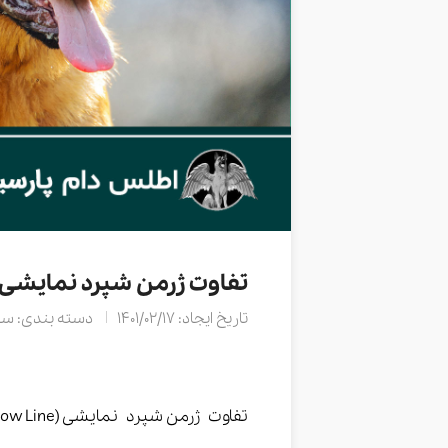
تفاوت ژرمن شپرد نمایشی و
تاریخ ایجاد: 1401/02/17
دسته بندی: سا
تفاوت ژرمن شپرد نمایشی (Show Line) و کاری (Work Line)