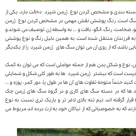
ته بندی و مشخص کردن نوع ژرمن شپرد دخالت دارد. یکی از
 سگ است. رنگ پوشش نقش مهمی در مشخص کردن نوع ژرمن
مو، ضخامت، رنگ، الگو، بافت و ... به واسطه ژن توصیف می شوند و
به فرزندان منتقل شده است. به همین دلیل رنگ و نوع پوشش
ی باشد که از روی آن می توان سگ های ژرمن شپرد را از یکدیگر
، نوع و شکل بدن هم از جمله عواملی است که می توان به کمک
 درست است که بیشتر ژرمن شپرد ها به طور کلی شکل و شمایلی
نید حتماً متوجه تفاوت های آن ها در طول پا، دور کمر، پوزه و ...
رد ها که در دسته سگ های کاری و در گروه سگ های ژرمن چک
Czech working German shepherd) قرار گرفته اند، نیم تنه بالای لاغر تر و باریک تری نسبت به نوع
رند که به خصوصیاتی که از نیاکان خود به ارث برده اند مربوط می