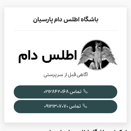
باشگاه اطلس دام پارسیان
آگاهی قبل از سرپرستی
تماس 02128420168
تماس 09121307070