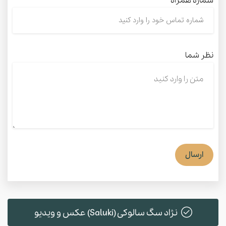
شماره همراه
نظر شما
ارسال
نژاد سگ سالوکی (Saluki) عکس و ویدیو