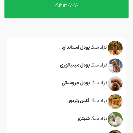
09121307070
نژاد سگ
پودل استاندارد
نژاد سگ
پودل مینیاتوری
نژاد سگ
پودل عروسکی
نژاد سگ
گلدن رتریور
نژاد سگ
شیتزو