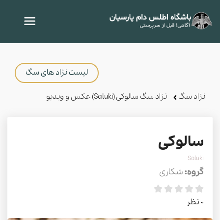
لیست نژاد های سگ
نژاد سگ
نژاد سگ سالوکی (Saluki) عکس و ویدیو
سالوکی
Saluki
گروه:
شکاری
0 نظر