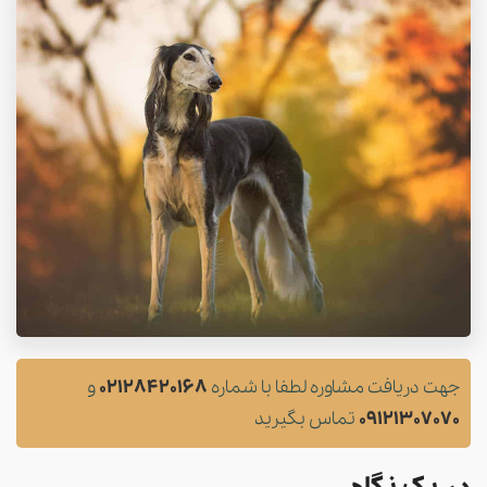
جهت دریافت مشاوره لطفا با شماره
02128420168
و
09121307070
تماس بگیرید