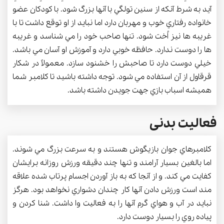
آيد به شرط آنكه از سنين تولگي با آنها بزرگ شود. با كودكان عضو
خانواده رفتاري خوب و مهربان دارد اما نبايد از او توقع داشت تا با
غريبه ها نيز اُخت شود. تنها صاحب خود را مي شناسد و غريبه
ها را دوست ندارد. حافظه خوبي دارد و آموزش او آسان مي باشد.
خيلي دوست دارد تا صاحبش را خشنود سازد. معمولاً در شكار
قرقاول از آن استفاده مي شود. توجه داشته باشيد تا كلامبر شما
هميشه اسباب بازي جهت جويدن داشته باشد.
فعالیت بدنی
كلامبرهاي جوان بازيگوش هستند و به سرعت بزرگ مي شوند.
اما بالغين بسيار آرامند و تنها چند دقيقه ورزش روزانه برايشان
كفايت مي كند. و از آنجا كه به باز آوردن اجسام پرتاب شده علاقه
مند است ورزش دادن آنها كار چندان دشواري نخواهد بود. هرگز
نبايد در آب و هواي گرم آنها را به فعاليت وا داشت. شنا كردن و
پياده روي را بسيار دوست دارد.