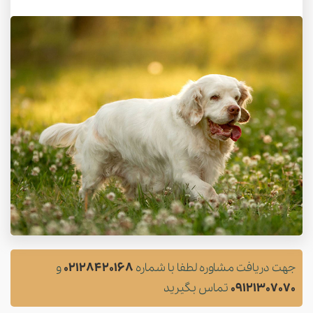
جهت دریافت مشاوره لطفا با شماره
02128420168
و
09121307070
تماس بگیرید