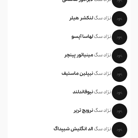
نژاد سگ
لنکشر هیلر
نژاد سگ
لهاسا آپسو
نژاد سگ
مینیاتور پینچر
نژاد سگ
نیپلین ماستیف
نژاد سگ
نیوفاندلند
نژاد سگ
نرویچ تریر
نژاد سگ
الد انگلیش شیپداگ