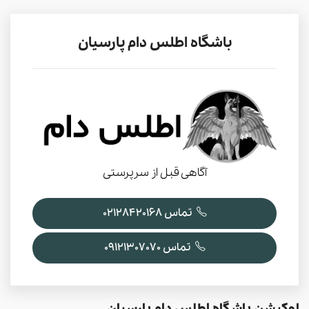
باشگاه اطلس دام پارسیان
آگاهی قبل از سرپرستی
تماس 02128420168
تماس 09121307070
لوکیشن باشگاه اطلس دام پارسیان