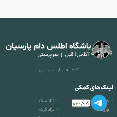
آگاهی قبل از سرپرستی
لینک های کمکی
صفحه اصلی
نژاد سگ
گفتگو آنلاین
ورود
نژاد گربه