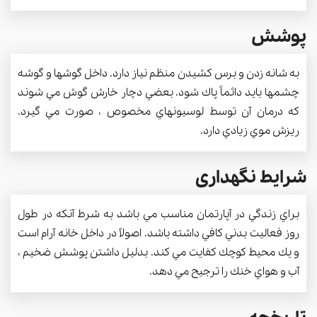
پوشش
به شانه زدن و برس كشيدن منظم نياز دارد. داخل گوشها و گوشه
چشمها بايد دائماً پاك شود. بعضي دچار خارش گوش مي شوند
كه درمان آن توسط لوسيونهاي مخصوص ، صورت مي گيرد.
ريزش موي زيادي دارد.
شرایط نگهداری
براي زندگي در آپارتمان مناسب مي باشد به شرط آنكه در طول
روز فعاليت بدني كافي داشته باشد. اصولاً در داخل خانه آرام است
و يك محيط كوچك كفايت مي كند. بدليل داشتن پوشش ضخيم ،
آب و هواي خنك را ترجيح مي دهد.