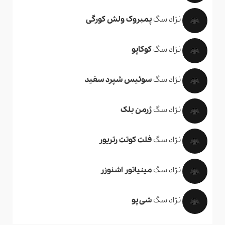
نژاد سگ
پمبروک ولش کورگی
نژاد سگ
کوکاپو
نژاد سگ
سوئیس شپرد سفید
نژاد سگ
ژرمن بلک
نژاد سگ
فلت کوتت رتریور
نژاد سگ
مینیاتور اشنوزر
نژاد سگ
شی پو