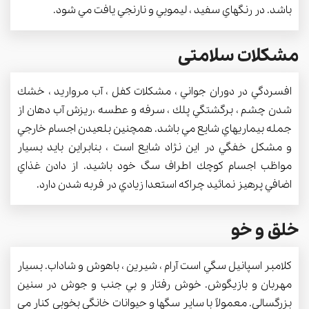
باشد. در رنگهاي سفيد ، ليمويي و نارنجي يافت مي شود.
مشکلات سلامتی
افسردگي در دوران جواني ، مشكلات كفل ،‌‌ آب مرواريد ، خشك
شدن چشم ، برگشتگي پلك ، سرفه و عطسه ،‌ريزش آب دهان از
جمله بيماريهاي شايع مي باشد. همچنين بلعيدن اجسام خارجي
و مشكل خفگي در اين نژاد شايع است ، بنابراين بايد بسيار
مواظب اجسام كوچك اطراف سگ خود باشيد. از دادن غذاي
اضافي پرهيز نمائيد چراكه استعدا زيادي در فربه شدن دارد.
خلق و خو
كلامبر اسپانيل سگي است آرام ، شيرين ، باهوش و شاداب. بسيار
مهربان و بازيگوش. خوش رفتار و بي جنب و جوش در سنين
بزرگسالي. معمولاً با ساير سگها و حيوانات خانگي بخوبي كنار مي