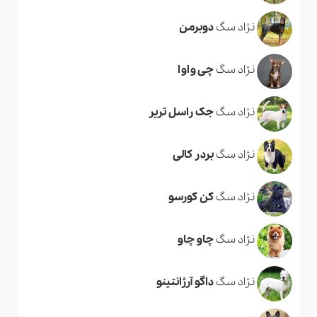
نژاد سگ
دوبرمن
نژاد سگ
چی واوا
نژاد سگ
جک راسل تریر
نژاد سگ
بردر کالی
نژاد سگ
کن کورسو
نژاد سگ
چاو چاو
نژاد سگ
داگو آرژانتینو