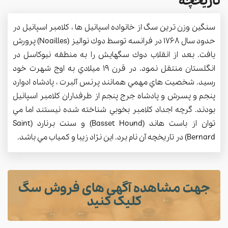
تاریخچه
سنگين وزن ترين سگ از خانواده اسپانيل ها ، كلامبر اسپانيل در
حدود سال 1768 در فرانسه توسط دوك نواليز (Noailles) پرورش
يافت. بعد از انقلاب دوك سگهايش را به منطقه نيوكاسل در
انگلستان منتقل نمود. در قرن 19 ميلادي به اوج شهرت خود
رسيد. شخصيت هاي مهمي همانند پرنس آلبرت ، پادشاه ادوارد
پنجم و پسرش و پادشاه جرج پنجم از طرفداران كلامبر اسپانيل
بودند. گرچه اجداد كلامبر بخوبي شناخته شده نيستند اما مي
توان از باست هاند (Basset Hound) و سنت برنارد (Saint
Bernard) در تاريخچه آن نام برد. اين نژاد زيبا و كمياب مي باشد.
جهت مشاهده آگهی های فروش سگ
کلیک کنید