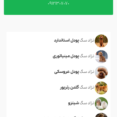
09121307070
نژاد سگ
پودل استاندارد
نژاد سگ
پودل مینیاتوری
نژاد سگ
پودل عروسکی
نژاد سگ
گلدن رتریور
نژاد سگ
شیتزو