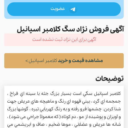
عضویت
آگهی فروش نژاد سگ کلامبر اسپانیل
آگهی برای این نژاد ثبت نشده است
مشاهده قیمت و خرید
کلامبر اسپانیل >
توضیحات
كلامبر اسپانيل سگي است بسيار بزرگ جثه با سينه اي فراخ ‏،
جمجمه اي گرد ، بيني قهوه اي رنگ و ماهيچه هاي عريض جهت
شنا كردن. چشمها فرو رفته و به رنگ كهربايي تيره ، ‏‌گوشها بزرگ
و آويزان و پوشيده از مو ، دم كوتاه ( كه معمولاً جراحي می شود ) ،
شانه ها عريض و عضلاني ، موها ضخيم ،‌ صاف و ابريشمي مي