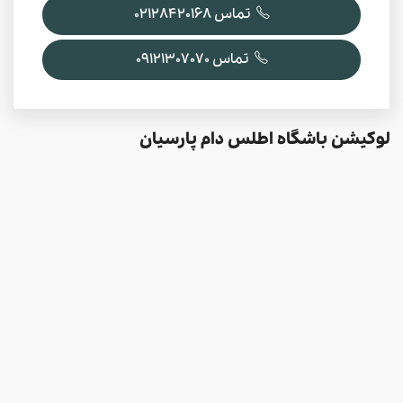
تماس 02128420168
تماس 09121307070
لوکیشن باشگاه اطلس دام پارسیان