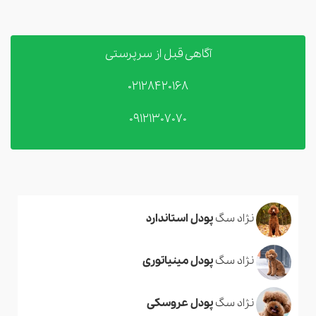
آگاهی قبل از سرپرستی
02128420168
09121307070
نژاد سگ
پودل استاندارد
نژاد سگ
پودل مینیاتوری
نژاد سگ
پودل عروسکی