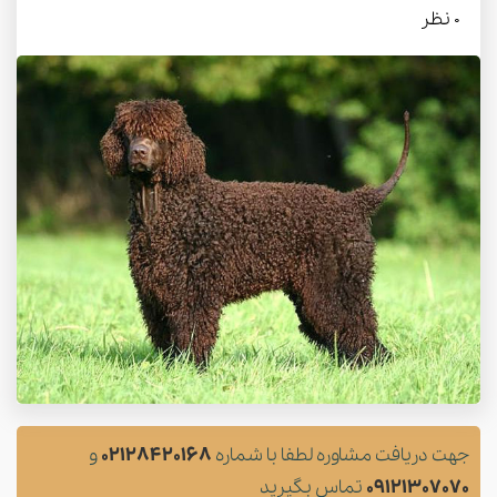
0 نظر
جهت دریافت مشاوره لطفا با شماره
02128420168
و
09121307070
تماس بگیرید