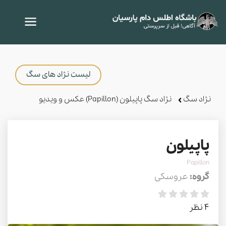
لیست نژاد های سگ
نژاد سگ
نژاد سگ پاپیلون (Papillon) عکس و ویدیو
پاپیلون
Papillon
گروه:
عروسکی
4 نظر