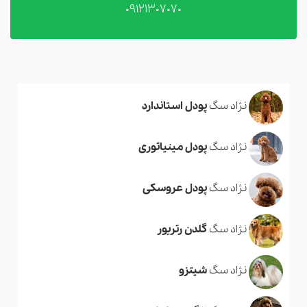
09121307070
نژاد سگ
پودل استاندارد
نژاد سگ
پودل مینیاتوری
نژاد سگ
پودل عروسکی
نژاد سگ
گلدن رتریور
نژاد سگ
شیتزو