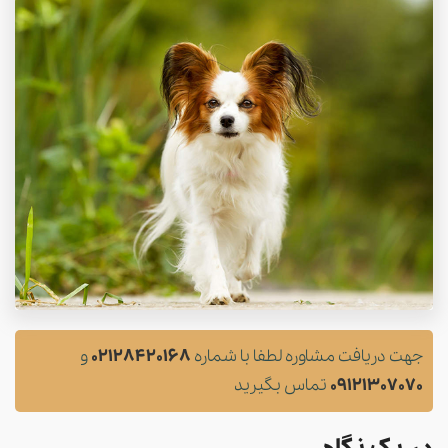
جهت دریافت مشاوره لطفا با شماره
02128420168
و
09121307070
تماس بگیرید