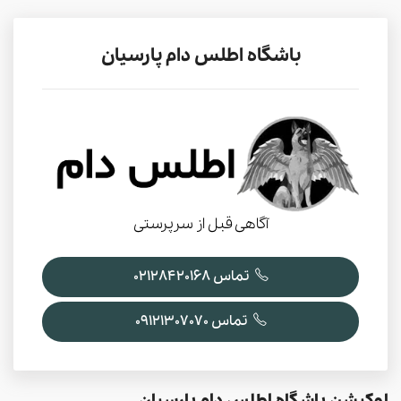
باشگاه اطلس دام پارسیان
آگاهی قبل از سرپرستی
تماس 02128420168
تماس 09121307070
لوکیشن باشگاه اطلس دام پارسیان