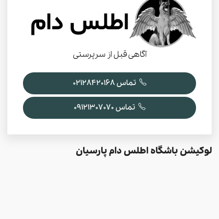
آگاهی قبل از سرپرستی
تماس 02128420168
تماس 09121307070
لوکیشن باشگاه اطلس دام پارسیان