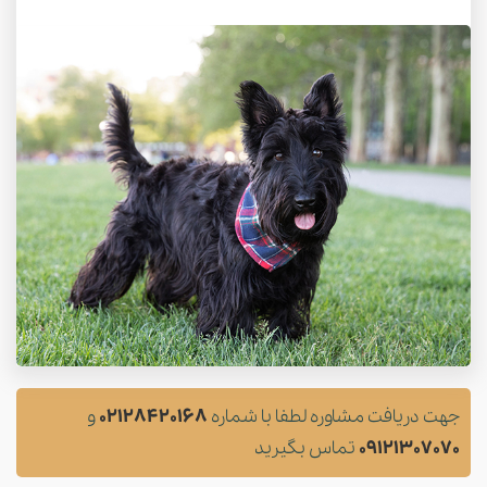
جهت دریافت مشاوره لطفا با شماره
02128420168
و
09121307070
تماس بگیرید