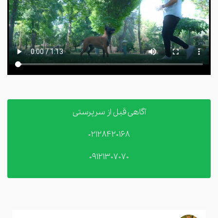
آگاهی قبل از سرپرستی
02128420168
09121307070