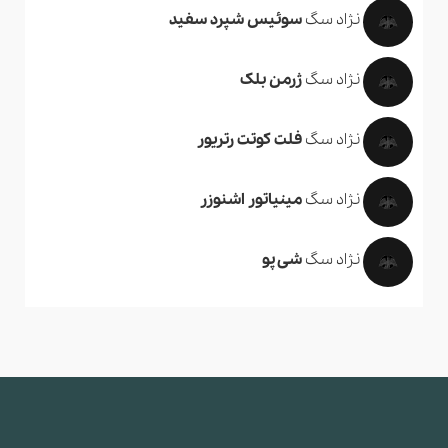
نژاد سگ
سوئیس شپرد سفید
نژاد سگ
ژرمن بلک
نژاد سگ
فلت کوتت رتریور
نژاد سگ
مینیاتور اشنوزر
نژاد سگ
شی پو