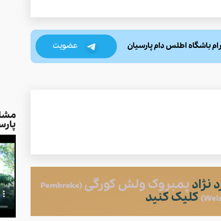
عضویت
رام باشگاه اطلس دام پارسیان
مشاو
پارس
 نژاد
پمبروک ولش کورگی
(Pembroke
کلیک کنید
Wels