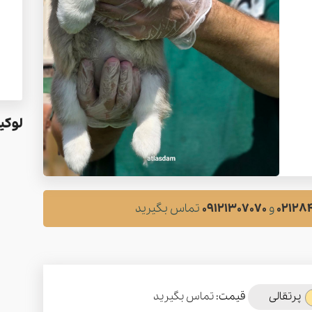
لوکی
02128
و
09121307070
تماس بگیرید
پرتقالی
قیمت:
تماس بگیرید