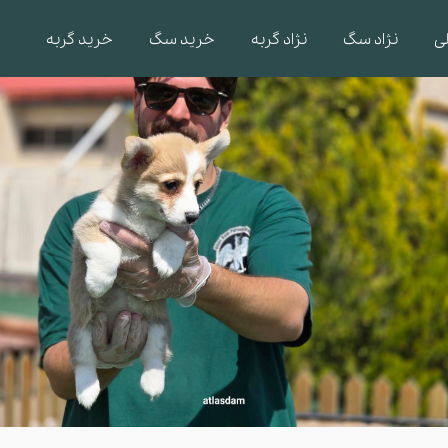
ی
نژاد سگ
نژاد گربه
خرید سگ
خرید گربه