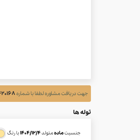
جهت دریافت مشاوره لطفا با شماره
420168
توله ها
جنسیت
ماده
متولد
1404/12/4
با رنگ