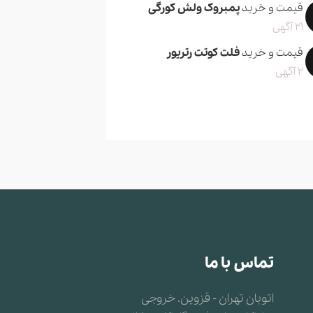
قیمت و خرید
پمبروک ولش کورگی
21 آگهی
قیمت و خرید
فلت کوتت رتریور
2 آگهی
تماس با ما
اتوبان تهران - قزوین. خروجی