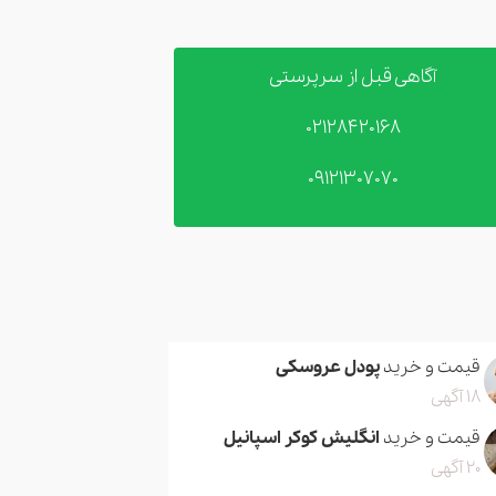
آگاهی قبل از سرپرستی
02128420168
09121307070
قیمت و خرید
پودل عروسکی
18 آگهی
قیمت و خرید
انگلیش کوکر اسپانیل
20 آگهی