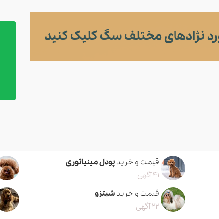
د نژادهای مختلف سگ کلیک کنید
قیمت و خرید
پودل مینیاتوری
41 آگهی
قیمت و خرید
شیتزو
22 آگهی