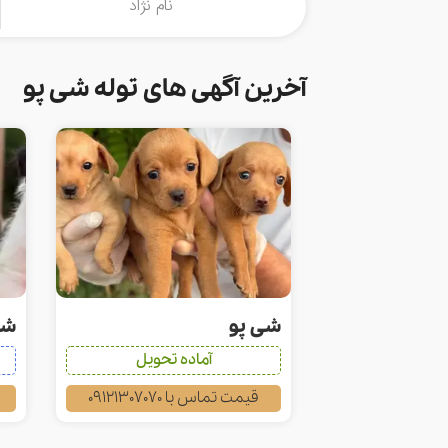
آخرین آگهی های توله شی پو
شی پو
شی
آماده تحویل
قیمت تماس با 09121307070