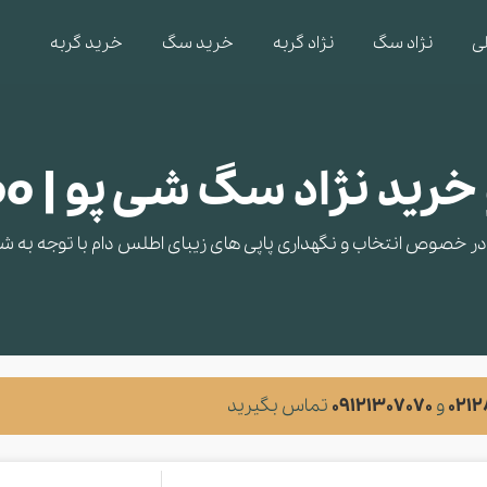
ی
نژاد سگ
نژاد گربه
خرید سگ
خرید گربه
د نژاد سگ شی پو | Shih poo
 خصوص انتخاب و نگهداری پاپی های زیبای اطلس دام با توجه به شرایط
021
و
09121307070
تماس بگیرید