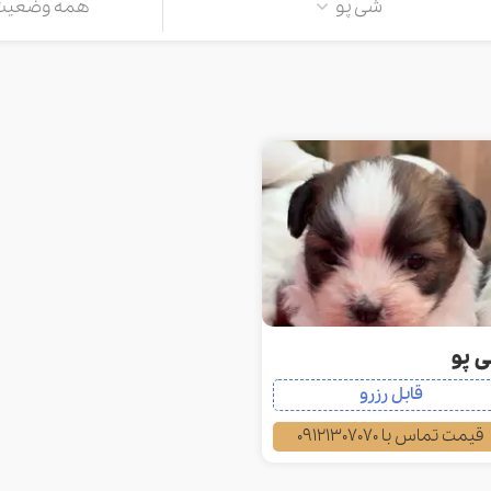
شی پو
همه وضعیت 
 پو
قابل رزرو
قیمت تماس با 09121307070