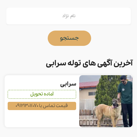
جستجو
آخرین آگهی های توله سرابی
سرابی
آماده تحویل
قیمت تماس با 09121307070