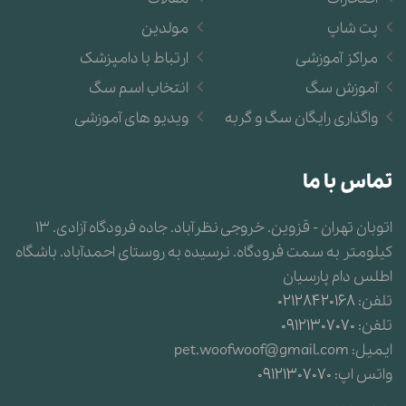
پت شاپ
مولدین
مراکز آموزشی
ارتباط با دامپزشک
آموزش سگ
انتخاب اسم سگ
واگذاری رایگان سگ و گربه
ویدیو های آموزشی
تماس با ما
اتوبان تهران - قزوین. خروجی نظرآباد. جاده فرودگاه آزادی. 13
کیلومتر به سمت فرودگاه. نرسیده به روستای احمدآباد. باشگاه
اطلس دام پارسیان
تلفن:
02128420168
تلفن:
09121307070
ایمیل:
pet.woofwoof@gmail.com
واتس اپ:
09121307070