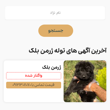
جستجو
آخرین آگهی های توله ژرمن بلک
ژرمن بلک
واگذار شده
قیمت تماس با 09121307070