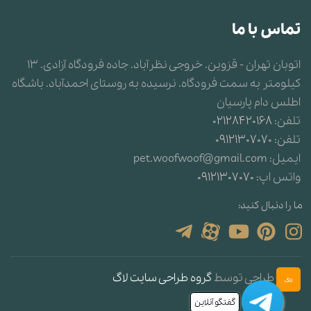
تماس با ما
اتوبان تهران - قزوین. خروجی نظرآباد. جاده فرودگاه آزادی. 13
کیلومتر به سمت فرودگاه. نرسیده به روستای احمدآباد. باشگاه
اطلس دام پارسیان
تلفن:
02128420168
تلفن:
09121307070
ایمیل:
pet.woofwoof@gmail.com
واتس اپ:
09121307070
ما را دنبال کنید:
طراحی توسط
گروه طراحی سایت لاگ
گفتگو آنلاین