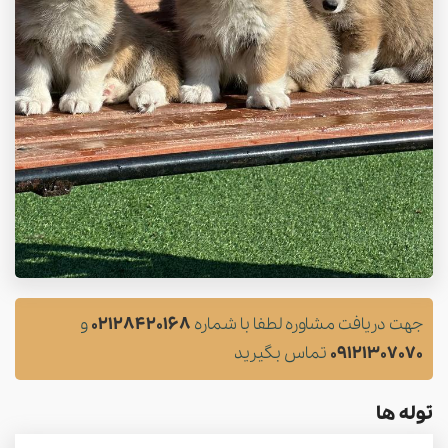
جهت دریافت مشاوره لطفا با شماره
02128420168
و
09121307070
تماس بگیرید
توله ها