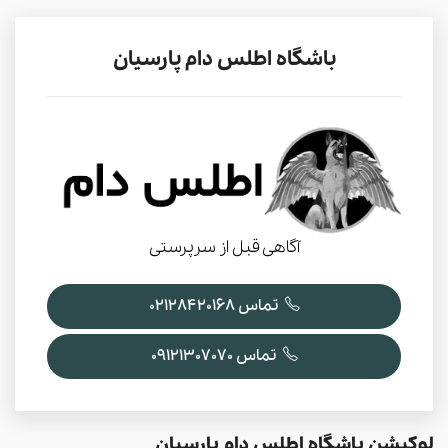
باشگاه اطلس دام پارسیان
آگاهی قبل از سرپرستی
تماس 02128420168
تماس 09121307070
لوکیشن باشگاه اطلس دام پارسیان