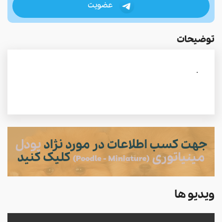
عضویت
توضیحات
.
جهت کسب اطلاعات در مورد نژاد
پودل
مینیاتوری
کلیک کنید
(Poodle - Miniature)
ویدیو ها