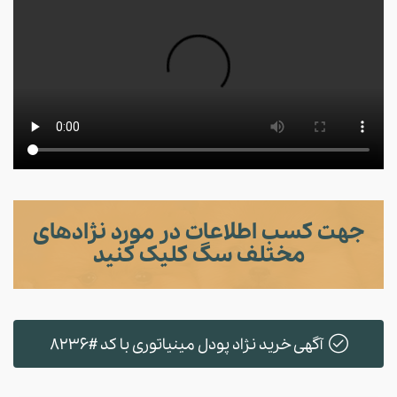
جهت کسب اطلاعات در مورد نژادهای
مختلف سگ کلیک کنید
آگهی خرید نژاد پودل مینیاتوری با کد #8236