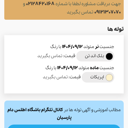
جهت دریافت مشاوره لطفا با شماره
02128420168
و
09121307070
تماس بگیرید
توله ها
جنسیت
نر
متولد
1404/09/12
با رنگ
بلک اند تن
قیمت:
تماس بگیرید
جنسیت
ماده
متولد
1404/09/12
با رنگ
اپریکات
قیمت:
تماس بگیرید
مطالب آموزشی و آگهی توله ها در
کانال تلگرام باشگاه اطلس دام
پارسیان