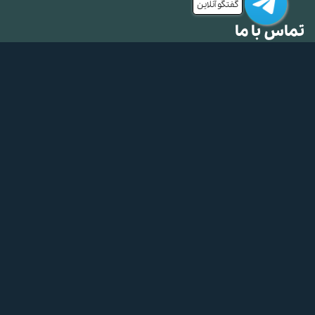
گفتگو آنلاین
تماس با ما
اتوبان تهران - قزوین. خروجی نظرآباد. جاده فرودگاه آزادی. 13
کیلومتر به سمت فرودگاه. نرسیده به روستای احمدآباد. باشگاه
اطلس دام پارسیان
تلفن:
02128420168
تلفن:
09121307070
ایمیل:
pet.woofwoof@gmail.com
واتس اپ:
09121307070
ما را دنبال کنید:
طراحی توسط
گروه طراحی سایت لاگ