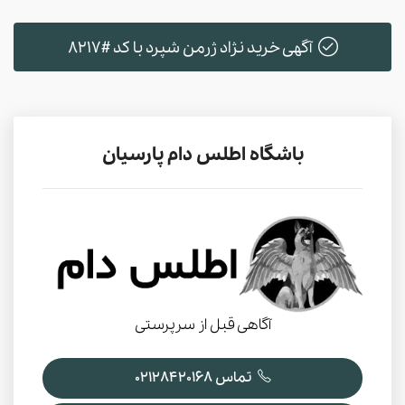
آگهی خرید نژاد ژرمن شپرد با کد #8217
باشگاه اطلس دام پارسیان
آگاهی قبل از سرپرستی
تماس 02128420168