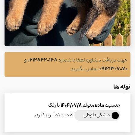
جهت دریافت مشاوره لطفا با شماره
02128420168
و
09121307070
تماس بگیرید
توله ها
جنسیت
ماده
متولد
1404/07/8
با رنگ
مشکی بلوطی
قیمت:
تماس بگیرید