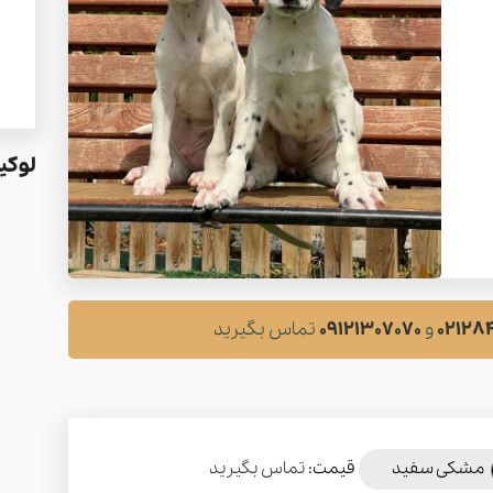
لوکی
02128
و
09121307070
تماس بگیرید
مشکی سفید
قیمت:
تماس بگیرید