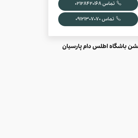
تماس 02128420168
تماس 09121307070
شن باشگاه اطلس دام پارسیان