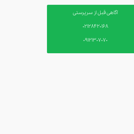
آگاهی قبل از سرپرستی
02128420168
09121307070