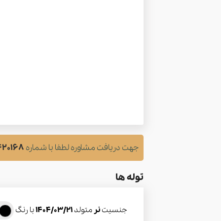
جهت دریافت مشاوره لطفا با شماره
420168
توله ها
جنسیت
نر
متولد
1404/03/21
با رنگ