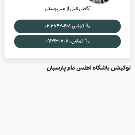
آگاهی قبل از سرپرستی
تماس 02128420168
تماس 09121307070
لوکیشن باشگاه اطلس دام پارسیان