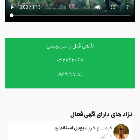
آگاهی قبل از سرپرستی
02128420168
09121307070
نژاد های دارای آگهی فعال
قیمت و خرید
پودل استاندارد
17 آگهی