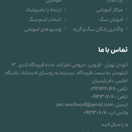
پت شاپ
مولدین
مراکز آموزشی
ارتباط با دامپزشک
آموزش سگ
انتخاب اسم سگ
واگذاری رایگان سگ و گربه
ویدیو های آموزشی
تماس با ما
اتوبان تهران - قزوین. خروجی نظرآباد. جاده فرودگاه آزادی. 13
کیلومتر به سمت فرودگاه. نرسیده به روستای احمدآباد. باشگاه
اطلس دام پارسیان
تلفن:
02128420168
تلفن:
09121307070
ایمیل:
pet.woofwoof@gmail.com
واتس اپ:
09121307070
ما را دنبال کنید: