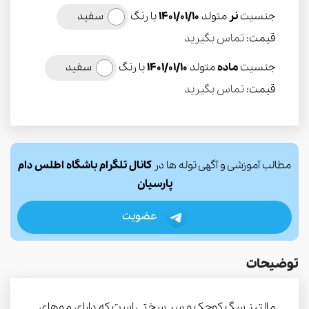
جنسیت
نر
متولد
1401/01/10
با رنگ
سفید
قیمت:
تماس بگیرید
جنسیت
ماده
متولد
1401/01/10
با رنگ
سفید
قیمت:
تماس بگیرید
مطالب آموزشی و آگهی توله ها در
کانال تلگرام باشگاه اطلس دام
پارسیان
عضویت
توضیحات
مالتیز سگ کوچک و سر سختی است که دارای موهای