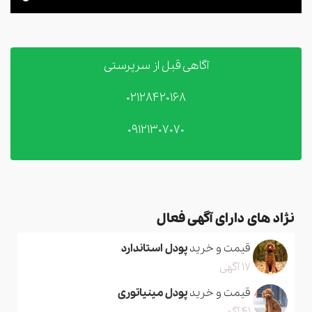
آگاهی قبل از سرپرستی
02128420168
09121307070
نژاد های دارای آگهی فعال
قیمت و خرید
پودل استاندارد
17 آگهی
قیمت و خرید
پودل مینیاتوری