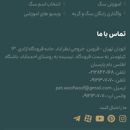
آموزش سگ
انتخاب اسم سگ
واگذاری رایگان سگ و گربه
ویدیو های آموزشی
تماس با ما
اتوبان تهران - قزوین. خروجی نظرآباد. جاده فرودگاه آزادی. 13
کیلومتر به سمت فرودگاه. نرسیده به روستای احمدآباد. باشگاه
اطلس دام پارسیان
تلفن:
02128420168
تلفن:
09121307070
ایمیل:
pet.woofwoof@gmail.com
واتس اپ:
09121307070
ما را دنبال کنید: