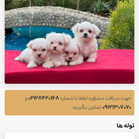
جهت دریافت مشاوره لطفا با شماره
02128420168
و
09121307070
تماس بگیرید
توله ها