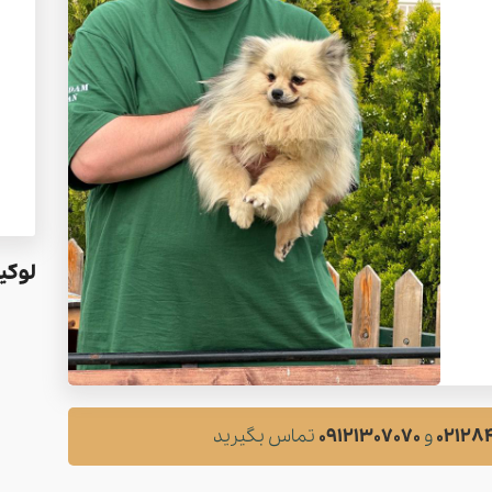
لوکی
02128
و
09121307070
تماس بگیرید