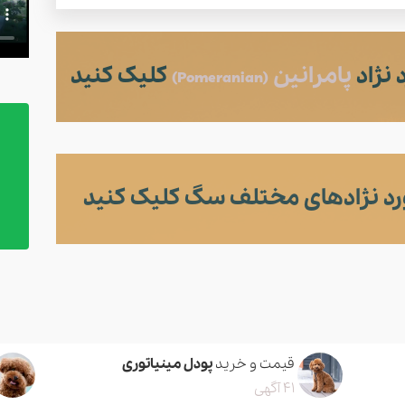
نژاد
پامرانین
کلیک کنید
(Pomeranian)
د نژادهای مختلف سگ کلیک کنید
قیمت و خرید
پودل مینیاتوری
41 آگهی