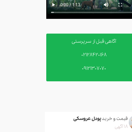
آگاهی قبل از سرپرستی
02128420168
09121307070
قیمت و خرید
پودل عروسکی
18 آگهی