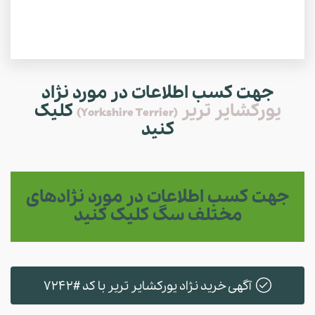
جهت کسب اطلاعات در مورد نژاد
یورکشایر تریر
کلیک
(Yorkshire Terrier)
کنید
جهت کسب اطلاعات در مورد نژادهای
مختلف سگ کلیک کنید
آگهی خرید نژاد یورکشایر تریر با کد #7242