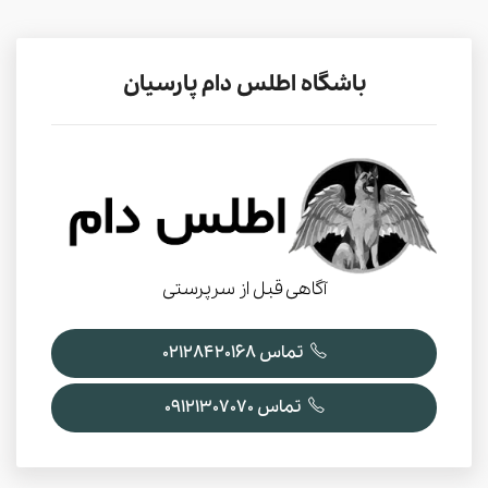
باشگاه اطلس دام پارسیان
آگاهی قبل از سرپرستی
تماس 02128420168
تماس 09121307070