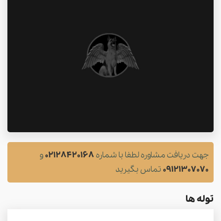
جهت دریافت مشاوره لطفا با شماره
02128420168
و
09121307070
تماس بگیرید
توله ها