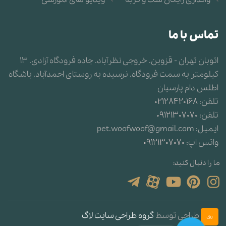
تماس با ما
اتوبان تهران - قزوین. خروجی نظرآباد. جاده فرودگاه آزادی. 13
کیلومتر به سمت فرودگاه. نرسیده به روستای احمدآباد. باشگاه
اطلس دام پارسیان
تلفن:
02128420168
تلفن:
09121307070
ایمیل:
pet.woofwoof@gmail.com
واتس اپ:
09121307070
ما را دنبال کنید:
طراحی توسط
گروه طراحی سایت لاگ