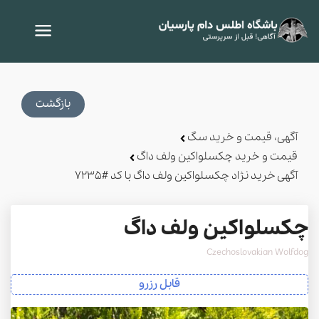
بازگشت
آگهی، قیمت و خرید سگ
قیمت و خرید چکسلواکین ولف داگ
آگهی خرید نژاد چکسلواکین ولف داگ با کد #7235
چکسلواکین ولف داگ
Czechoslovakian Wolfdog
قابل رزرو