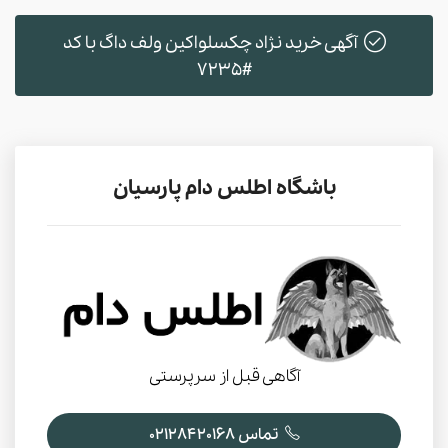
آگهی خرید نژاد چکسلواکین ولف داگ با کد
#7235
باشگاه اطلس دام پارسیان
آگاهی قبل از سرپرستی
تماس 02128420168