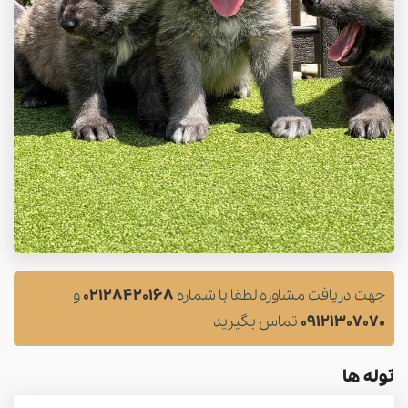
جهت دریافت مشاوره لطفا با شماره
02128420168
و
09121307070
تماس بگیرید
توله ها