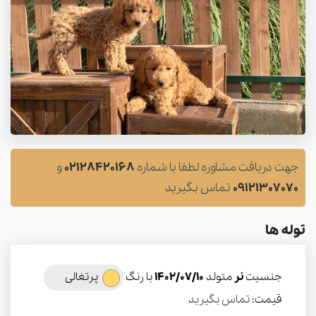
جهت دریافت مشاوره لطفا با شماره
02128420168
و
09121307070
تماس بگیرید
توله ها
جنسیت
نر
متولد
1402/07/10
با رنگ
پرتغالی
قیمت:
تماس بگیرید