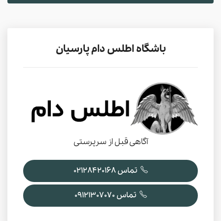
باشگاه اطلس دام پارسیان
آگاهی قبل از سرپرستی
تماس 02128420168
تماس 09121307070