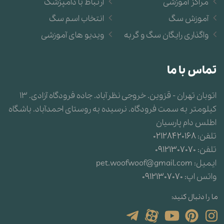
مراکز آموزشی
ارتباط با دامپزشک
آموزش سگ
انتخاب اسم سگ
واگذاری رایگان سگ و گربه
ویدیو های آموزشی
تماس با ما
اتوبان تهران - قزوین. خروجی نظرآباد. جاده فرودگاه آزادی. 13
کیلومتر به سمت فرودگاه. نرسیده به روستای احمدآباد. باشگاه
اطلس دام پارسیان
تلفن:
02128420168
تلفن:
09121307070
ایمیل:
pet.woofwoof@gmail.com
واتس اپ:
09121307070
ما را دنبال کنید: