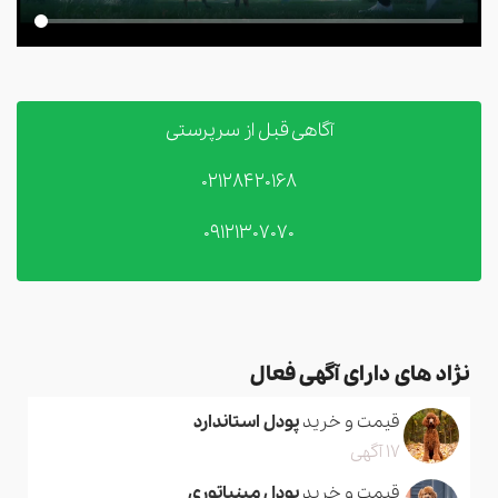
آگاهی قبل از سرپرستی
02128420168
09121307070
نژاد های دارای آگهی فعال
قیمت و خرید
پودل استاندارد
17 آگهی
قیمت و خرید
پودل مینیاتوری