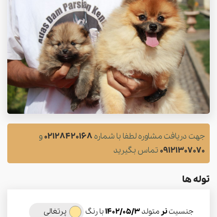
جهت دریافت مشاوره لطفا با شماره
02128420168
و
09121307070
تماس بگیرید
توله ها
جنسیت
نر
متولد
1402/05/3
با رنگ
پرتغالی