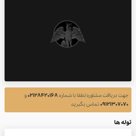
جهت دریافت مشاوره لطفا با شماره
02128420168
و
09121307070
تماس بگیرید
توله ها