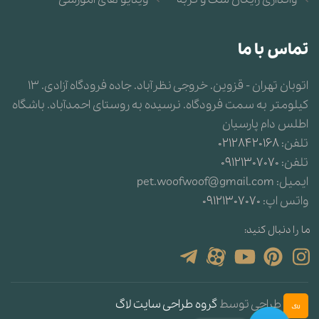
تماس با ما
اتوبان تهران - قزوین. خروجی نظرآباد. جاده فرودگاه آزادی. 13
کیلومتر به سمت فرودگاه. نرسیده به روستای احمدآباد. باشگاه
اطلس دام پارسیان
تلفن:
02128420168
تلفن:
09121307070
ایمیل:
pet.woofwoof@gmail.com
واتس اپ:
09121307070
ما را دنبال کنید:
طراحی توسط
گروه طراحی سایت لاگ