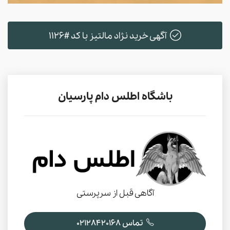
آگهی خرید نژاد مالتیز با کد #1126
باشگاه اطلس دام پارسیان
آگاهی قبل از سرپرستی
تماس 02128420168