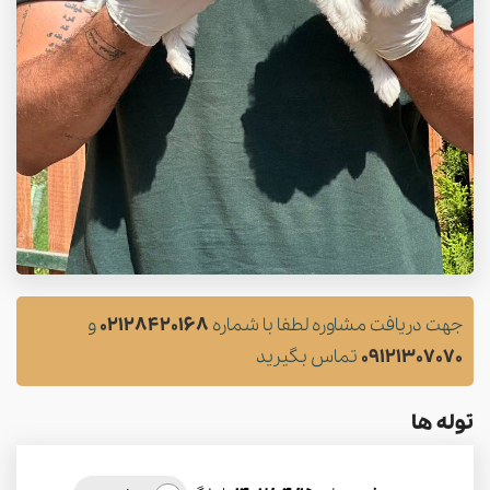
جهت دریافت مشاوره لطفا با شماره
02128420168
و
09121307070
تماس بگیرید
توله ها