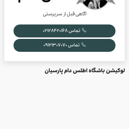
آگاهی قبل از سرپرستی
تماس 02128420168
تماس 09121307070
لوکیشن باشگاه اطلس دام پارسیان