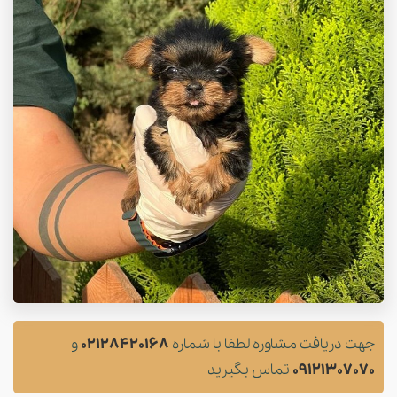
جهت دریافت مشاوره لطفا با شماره
02128420168
و
09121307070
تماس بگیرید