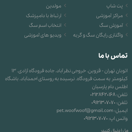
پت شاپ
مولدین
مراکز آموزشی
ارتباط با دامپزشک
آموزش سگ
انتخاب اسم سگ
واگذاری رایگان سگ و گربه
ویدیو های آموزشی
تماس با ما
اتوبان تهران - قزوین. خروجی نظرآباد. جاده فرودگاه آزادی. 13
کیلومتر به سمت فرودگاه. نرسیده به روستای احمدآباد. باشگاه
اطلس دام پارسیان
تلفن:
02128420168
تلفن:
09121307070
ایمیل:
pet.woofwoof@gmail.com
واتس اپ:
09121307070
ما را دنبال کنید: