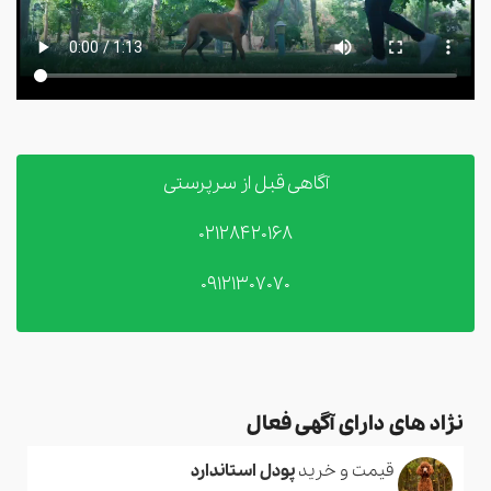
آگاهی قبل از سرپرستی
02128420168
09121307070
نژاد های دارای آگهی فعال
قیمت و خرید
پودل استاندارد