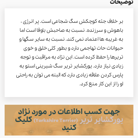
توضیحات
بر خلاف جثه کوچکش سگ شجاعی است. پر انرژی ،
باهوش و سرزنده. نسبت به صاحبش باوفا است اما
به غریبه ها اعتماد نمی کند. نسبت به سایر سگها و
حیوانات حات تهاجمی دارد و بطور کلی خلق و خوی
تریرها را حفظ کرده است. این نژاد به مراقبت و توجه
زیادی نیاز دارد. یورکشایر تریر سگ شیرینی استو به
پارس کردن علاقه زیادی دارد که البته می توان به راحتی
او را از این کار منع کرد.
جهت کسب اطلاعات در مورد نژاد
یورکشایر تریر
کلیک
(Yorkshire Terrier)
کنید