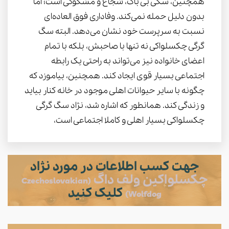
همچنین، سگی بی باک، شجاع و مشکوکی است؛ اما
بدون دلیل حمله نمی‌کند. وفاداری فوق العاده‌ای
نسبت به سرپرست خود نشان می‌دهد. البته سگ
گرگی چکسلواکی نه تنها با صاحبش، بلکه با تمام
اعضای خانواده نیز می‌تواند به ‌راحتی یک رابطه
اجتماعی بسیار قوی ایجاد کند. همچنین، بیاموزد که
چگونه با سایر حیوانات اهلی موجود در خانه کنار بیاید
و زندگی کند. همانطور که اشاره شد، نژاد سگ گرگی
چکسلواکی بسیار اهلی و کاملا اجتماعی است،
جهت کسب اطلاعات در مورد نژاد
چکسلواکین ولف داگ
(Czechoslovakian
کلیک کنید
Wolfdog)