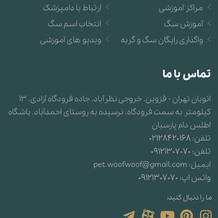
مراکز آموزشی
ارتباط با دامپزشک
آموزش سگ
انتخاب اسم سگ
واگذاری رایگان سگ و گربه
ویدیو های آموزشی
تماس با ما
اتوبان تهران - قزوین. خروجی نظرآباد. جاده فرودگاه آزادی. 13
کیلومتر به سمت فرودگاه. نرسیده به روستای احمدآباد. باشگاه
اطلس دام پارسیان
تلفن:
02128420168
تلفن:
09121307070
ایمیل:
pet.woofwoof@gmail.com
واتس اپ:
09121307070
ما را دنبال کنید: