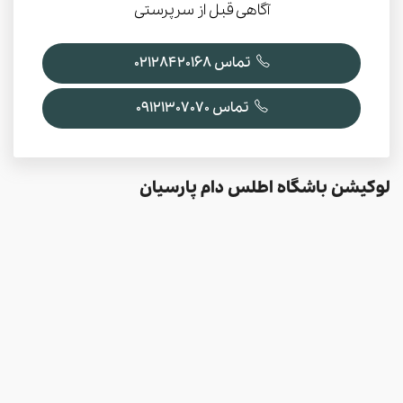
آگاهی قبل از سرپرستی
تماس 02128420168
تماس 09121307070
لوکیشن باشگاه اطلس دام پارسیان