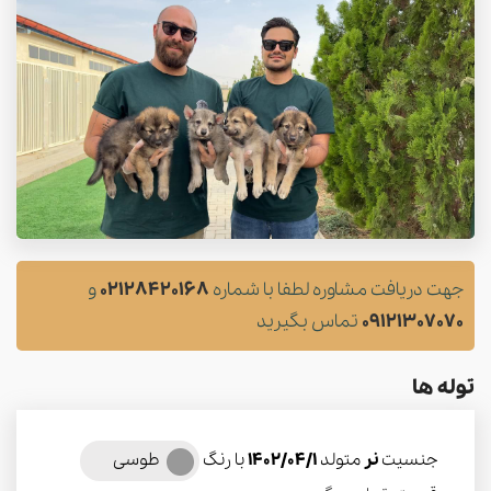
جهت دریافت مشاوره لطفا با شماره
02128420168
و
09121307070
تماس بگیرید
توله ها
جنسیت
نر
متولد
1402/04/1
با رنگ
طوسی