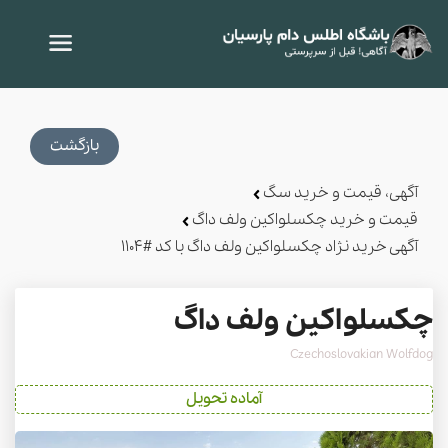
بازگشت
آگهی، قیمت و خرید سگ
قیمت و خرید چکسلواکین ولف داگ
آگهی خرید نژاد چکسلواکین ولف داگ با کد #1104
چکسلواکین ولف داگ
Czechoslovakian Wolfdog
آماده تحویل