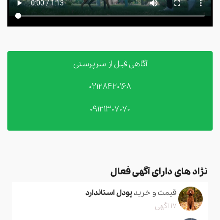
آگاهی قبل از سرپرستی
02128420168
09121307070
نژاد های دارای آگهی فعال
قیمت و خرید
پودل استاندارد
17 آگهی