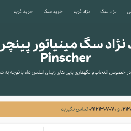
ی
نژاد سگ
نژاد گربه
خرید سگ
خرید گربه
Pinscher
 خصوص انتخاب و نگهداری پاپی های زیبای اطلس دام با توجه به شرایط
021
و
09121307070
تماس بگیرید