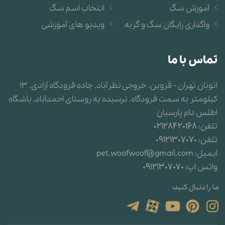
آموزش سگ
انتخاب اسم سگ
واگذاری رایگان سگ و گربه
ویدیو های آموزشی
تماس با ما
اتوبان تهران - قزوین. خروجی نظرآباد. جاده فرودگاه آزادی. 13
کیلومتر به سمت فرودگاه. نرسیده به روستای احمدآباد. باشگاه
اطلس دام پارسیان
تلفن:
02128420168
تلفن:
09121307070
ایمیل:
pet.woofwoof@gmail.com
واتس اپ:
09121307070
ما را دنبال کنید: