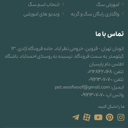
آموزش سگ
انتخاب اسم سگ
واگذاری رایگان سگ و گربه
ویدیو های آموزشی
تماس با ما
اتوبان تهران - قزوین. خروجی نظرآباد. جاده فرودگاه آزادی. 13
کیلومتر به سمت فرودگاه. نرسیده به روستای احمدآباد. باشگاه
اطلس دام پارسیان
تلفن:
02128420168
تلفن:
09121307070
ایمیل:
pet.woofwoof@gmail.com
واتس اپ:
09121307070
ما را دنبال کنید: