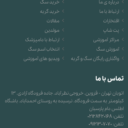
درباره ی ما
خرید سگ
ارتباط با ما
خرید گربه
افتخارات
مقالات
پت شاپ
مولدین
مراکز آموزشی
ارتباط با دامپزشک
آموزش سگ
انتخاب اسم سگ
واگذاری رایگان سگ و گربه
ویدیو های آموزشی
تماس با ما
اتوبان تهران - قزوین. خروجی نظرآباد. جاده فرودگاه آزادی. 13
کیلومتر به سمت فرودگاه. نرسیده به روستای احمدآباد. باشگاه
اطلس دام پارسیان
تلفن:
02128420168
تلفن:
09121307070