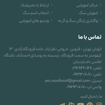
مراکز آموزشی
ارتباط با دامپزشک
آموزش سگ
انتخاب اسم سگ
واگذاری رایگان سگ و گربه
ویدیو های آموزشی
تماس با ما
اتوبان تهران - قزوین. خروجی نظرآباد. جاده فرودگاه آزادی. 13
کیلومتر به سمت فرودگاه. نرسیده به روستای احمدآباد. باشگاه
اطلس دام پارسیان
تلفن:
02128420168
تلفن:
09121307070
ایمیل:
pet.woofwoof@gmail.com
واتس اپ:
09121307070
ما را دنبال کنید: