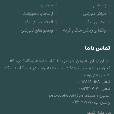
پت شاپ
مولدین
مراکز آموزشی
ارتباط با دامپزشک
آموزش سگ
انتخاب اسم سگ
واگذاری رایگان سگ و گربه
ویدیو های آموزشی
تماس با ما
اتوبان تهران - قزوین. خروجی نظرآباد. جاده فرودگاه آزادی. 13
کیلومتر به سمت فرودگاه. نرسیده به روستای احمدآباد. باشگاه
اطلس دام پارسیان
تلفن:
02128420168
تلفن:
09121307070
ایمیل:
pet.woofwoof@gmail.com
واتس اپ:
09121307070
ما را دنبال کنید: