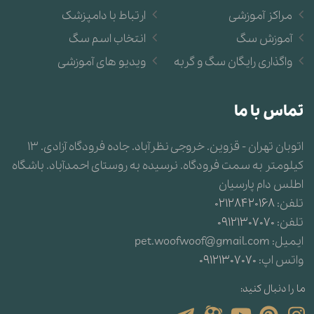
مراکز آموزشی
ارتباط با دامپزشک
آموزش سگ
انتخاب اسم سگ
واگذاری رایگان سگ و گربه
ویدیو های آموزشی
تماس با ما
اتوبان تهران - قزوین. خروجی نظرآباد. جاده فرودگاه آزادی. 13
کیلومتر به سمت فرودگاه. نرسیده به روستای احمدآباد. باشگاه
اطلس دام پارسیان
تلفن:
02128420168
تلفن:
09121307070
ایمیل:
pet.woofwoof@gmail.com
واتس اپ:
09121307070
ما را دنبال کنید: