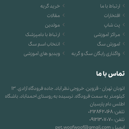
ارتباط با ما
خرید گربه
افتخارات
مقالات
پت شاپ
مولدین
مراکز آموزشی
ارتباط با دامپزشک
آموزش سگ
انتخاب اسم سگ
واگذاری رایگان سگ و گربه
ویدیو های آموزشی
تماس با ما
اتوبان تهران - قزوین. خروجی نظرآباد. جاده فرودگاه آزادی. 13
کیلومتر به سمت فرودگاه. نرسیده به روستای احمدآباد. باشگاه
اطلس دام پارسیان
تلفن:
02128420168
تلفن:
09121307070
ایمیل:
pet.woofwoof@gmail.com