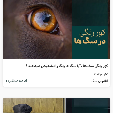
کور رنگی سگ ها ، آیا سگ ها رنگ را تشخیص میدهند؟
1403/06/16
ادامه مطلب
آناتومی سگ