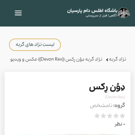
لیست نژاد های گربه
نژاد گربه
نژاد گربه دِوُن رِکس ((Devon Rex)) عکس و ویدیو
دِوُن رِکس
(Devon Rex)
گروه:
نامشخص
0 نظر