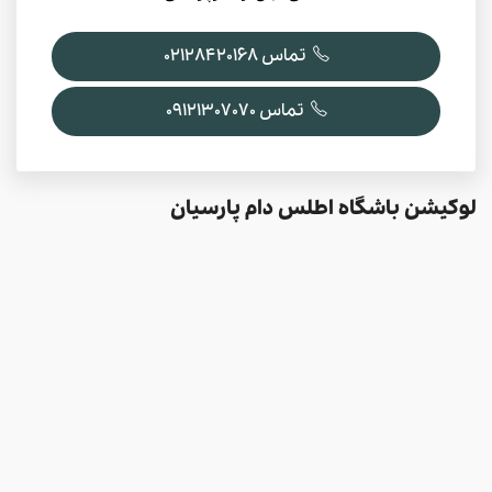
تماس 02128420168
تماس 09121307070
لوکیشن باشگاه اطلس دام پارسیان