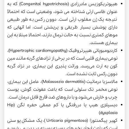
هیپوتریکوزیس مادرزادی (
Congenital hypotrichosis
) که به
عنوان طاسی ارثی شناخته می شود، وضعیتی است که احتمالاً
نتیجه یک ژن مغلوب ارثی است. دوون رکس به طور طبیعی
دارای پوشش بسیار ظریفی و پرپشتی است، اما آنهایی که
موهای کمتری نسبت به حالت نرمال دارند، احتمالا مبتلا به این
بیماری هستند.
کاردیومیوپاتی هیپرتروفیک (
Hypertrophic cardiomyopathy
)،
نوعی بیماری قلبی است که در برخی از نژادهای گربه مانند مین
کون به ارث می‌رسد. وراثت پذیری این بیماری، در نژاد گربه
دوون رکس ثابت نشده است
.
مالاسزیا درماتیت (
Malassezia dermatitis
)، عامل این بیماری،
نوعی مخمر تک سلولی است که باعث عفونت گوش، پوست
چرب و خارش می‌شود و با داروهای ضد قارچ قابل درمان است
.
دیسپلازی هیپ یا دررفتگی یا کم عمقی حفره لگن (
Hip
)
dysplasia
کهیر پیگمنتوزا (
Urticaria pigmentosa
)، یک مشکل پوستی
است که باعث ایجاد زخم های پوسته پوسته در بدن می شود و