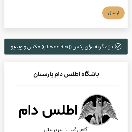
ارسال
نژاد گربه دِوُن رِکس ((Devon Rex)) عکس و ویدیو
باشگاه اطلس دام پارسیان
آگاهی قبل از سرپرستی