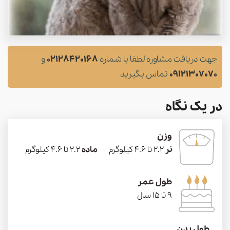
جهت دریافت مشاوره لطفا با شماره
02128420168
و
09121307070
تماس بگیرید
در یک نگاه
وزن
نر
2.2 تا 4.6 کیلوگرم
ماده
2.2 تا 4.6 کیلوگرم
طول عمر
9 تا 15 سال
طول بدن