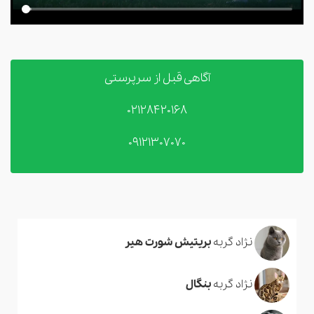
آگاهی قبل از سرپرستی
02128420168
09121307070
نژاد گربه
بریتیش شورت هیر
نژاد گربه
بنگال