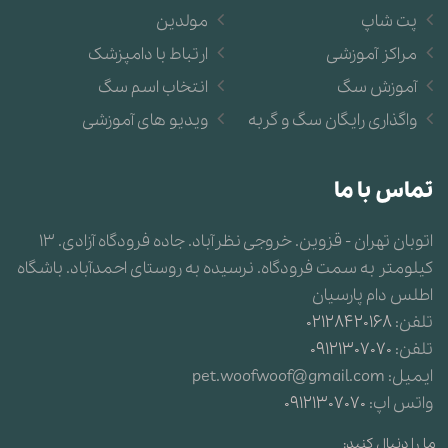
پت شاپ
مولدین
مراکز آموزشی
ارتباط با دامپزشک
آموزش سگ
انتخاب اسم سگ
واگذاری رایگان سگ و گربه
ویدیو های آموزشی
تماس با ما
اتوبان تهران - قزوین. خروجی نظرآباد. جاده فرودگاه آزادی. 13
کیلومتر به سمت فرودگاه. نرسیده به روستای احمدآباد. باشگاه
اطلس دام پارسیان
تلفن:
02128420168
تلفن:
09121307070
ایمیل:
pet.woofwoof@gmail.com
واتس اپ:
09121307070
ما را دنبال کنید: