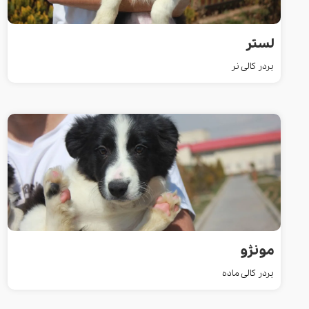
لستر
بردر کالی نر
مونژو
بردر کالی ماده