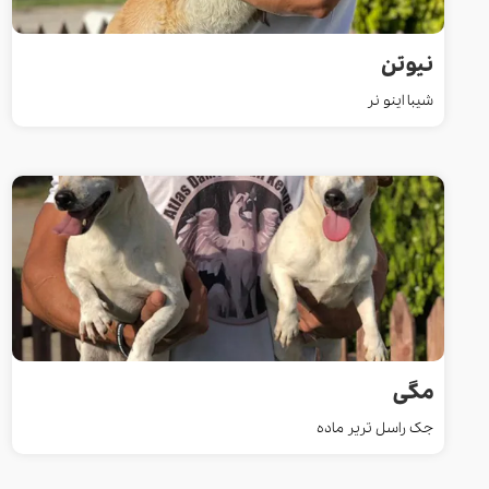
نیوتن
شیبا اینو نر
مگی
جک راسل تریر ماده