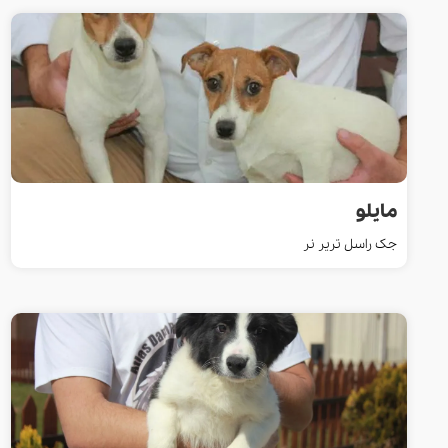
مایلو
جک راسل تریر نر