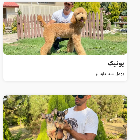
یونیک
پودل استاندارد نر