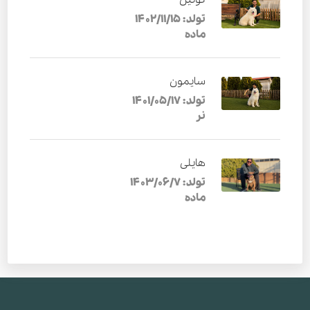
کوئین
تولد: 1402/11/15
ماده
سایمون
تولد: 1401/05/17
نر
هایلی
تولد: 1403/06/7
ماده