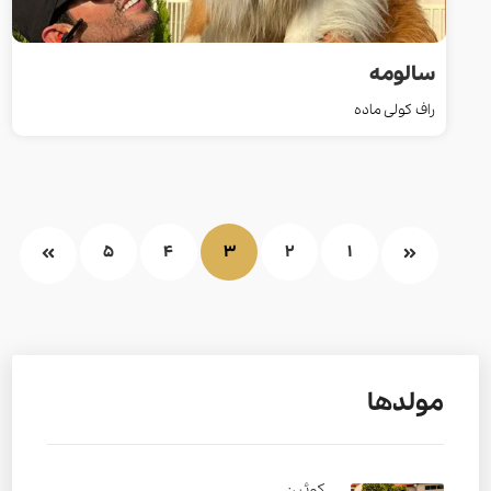
سالومه
راف کولی ماده
5
4
3
2
1
مولدها