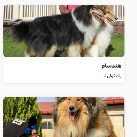
هندسام
راف کولی نر