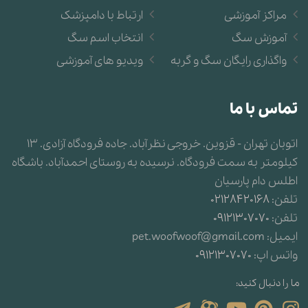
مراکز آموزشی
ارتباط با دامپزشک
آموزش سگ
انتخاب اسم سگ
واگذاری رایگان سگ و گربه
ویدیو های آموزشی
تماس با ما
اتوبان تهران - قزوین. خروجی نظرآباد. جاده فرودگاه آزادی. 13
کیلومتر به سمت فرودگاه. نرسیده به روستای احمدآباد. باشگاه
اطلس دام پارسیان
تلفن:
02128420168
تلفن:
09121307070
ایمیل:
pet.woofwoof@gmail.com
واتس اپ:
09121307070
ما را دنبال کنید: