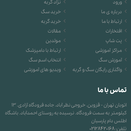
ورود
نژاد گربه
درباره ی ما
خرید سگ
ارتباط با ما
خرید گربه
افتخارات
مقالات
پت شاپ
مولدین
مراکز آموزشی
ارتباط با دامپزشک
آموزش سگ
انتخاب اسم سگ
واگذاری رایگان سگ و گربه
ویدیو های آموزشی
تماس با ما
اتوبان تهران - قزوین. خروجی نظرآباد. جاده فرودگاه آزادی. 13
کیلومتر به سمت فرودگاه. نرسیده به روستای احمدآباد. باشگاه
اطلس دام پارسیان
تلفن:
02128420168