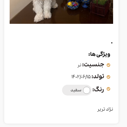
.
ویژگی ها:
جنسیت:
نر
تولد:
1402/06/15
رنگ:
سفید
نژاد تریر