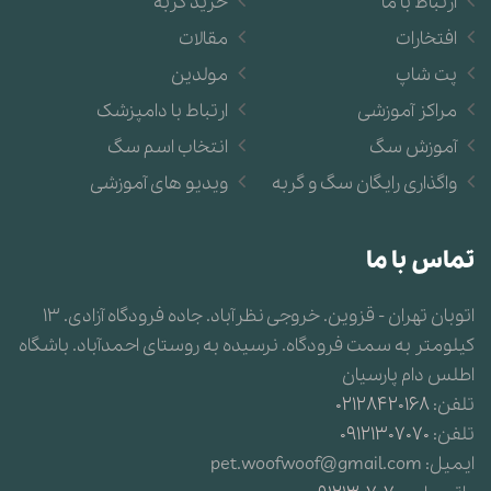
ارتباط با ما
خرید گربه
افتخارات
مقالات
پت شاپ
مولدین
مراکز آموزشی
ارتباط با دامپزشک
آموزش سگ
انتخاب اسم سگ
واگذاری رایگان سگ و گربه
ویدیو های آموزشی
تماس با ما
اتوبان تهران - قزوین. خروجی نظرآباد. جاده فرودگاه آزادی. 13
کیلومتر به سمت فرودگاه. نرسیده به روستای احمدآباد. باشگاه
اطلس دام پارسیان
تلفن:
02128420168
تلفن:
09121307070
ایمیل:
pet.woofwoof@gmail.com