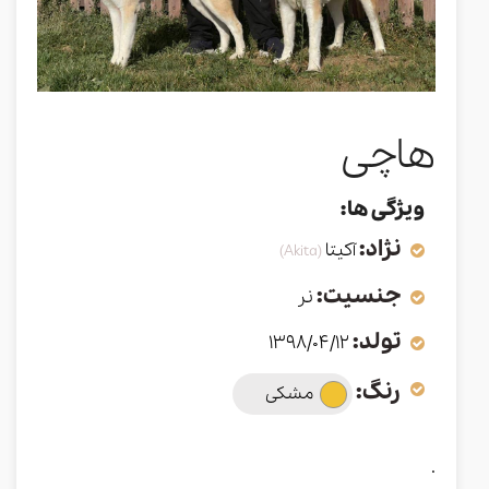
هاچی
ویژگی ها:
نژاد:
آکیتا
(Akita)
جنسیت:
نر
تولد:
1398/04/12
رنگ:
مشکی
.