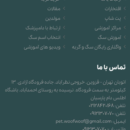
افتخارات
مقالات
پت شاپ
مولدین
مراکز آموزشی
ارتباط با دامپزشک
آموزش سگ
انتخاب اسم سگ
واگذاری رایگان سگ و گربه
ویدیو های آموزشی
تماس با ما
اتوبان تهران - قزوین. خروجی نظرآباد. جاده فرودگاه آزادی. 13
کیلومتر به سمت فرودگاه. نرسیده به روستای احمدآباد. باشگاه
اطلس دام پارسیان
تلفن:
02128420168
تلفن:
09121307070
ایمیل:
pet.woofwoof@gmail.com
واتس اپ:
09121307070