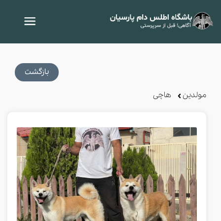
بازگشت
مولدین
هاچی