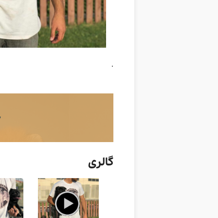
.
ج
گالری