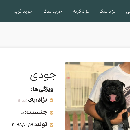
ی
نژاد سگ
نژاد گربه
خرید سگ
خرید گربه
جودی
ویژگی ها:
نژاد:
پاگ
(Pug)
جنسیت:
نر
تولد:
1398/04/19