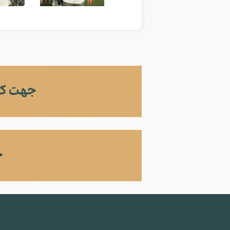
جهت کس
ج