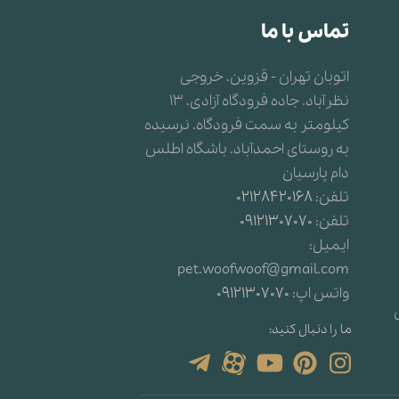
تماس با ما
اتوبان تهران - قزوین. خروجی
نظرآباد. جاده فرودگاه آزادی. 13
کیلومتر به سمت فرودگاه. نرسیده
به روستای احمدآباد. باشگاه اطلس
دام پارسیان
تلفن:
02128420168
تلفن:
09121307070
ایمیل:
pet.woofwoof@gmail.com
واتس اپ:
09121307070
ما را دنبال کنید: