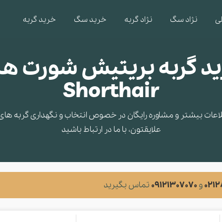
ی
نژاد سگ
نژاد گربه
خرید سگ
خرید گربه
Shorthair
ت بیشتر و مشاوره‌ رایگان در خصوص انتخاب و نگهداری گربه های ز
علایقتون، با ما در ارتباط باشید
021
و
09121307070
تماس بگیرید