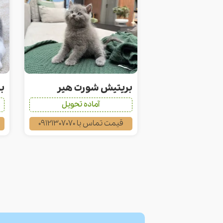
بریتیش شورت هیر
ب
آماده تحویل
قیمت تماس با 09121307070