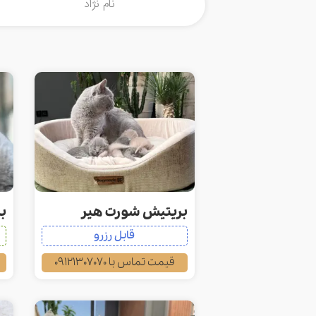
بریتیش شورت هیر
ب
قابل رزرو
قیمت تماس با 09121307070