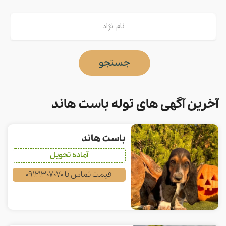
جستجو
آخرین آگهی های توله باست هاند
باست هاند
آماده تحویل
قیمت تماس با 09121307070