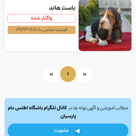
باست هاند
واگذار شده
قیمت تماس با 09121307070
1
مطالب آموزشی و آگهی توله ها در
کانال تلگرام باشگاه اطلس دام
پارسیان
عضویت