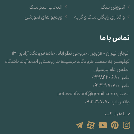
آموزش سگ
انتخاب اسم سگ
واگذاری رایگان سگ و گربه
ویدیو های آموزشی
تماس با ما
اتوبان تهران - قزوین. خروجی نظرآباد. جاده فرودگاه آزادی. 13
کیلومتر به سمت فرودگاه. نرسیده به روستای احمدآباد. باشگاه
اطلس دام پارسیان
تلفن:
02128420168
تلفن:
09121307070
ایمیل:
pet.woofwoof@gmail.com
واتس اپ:
09121307070
ما را دنبال کنید: